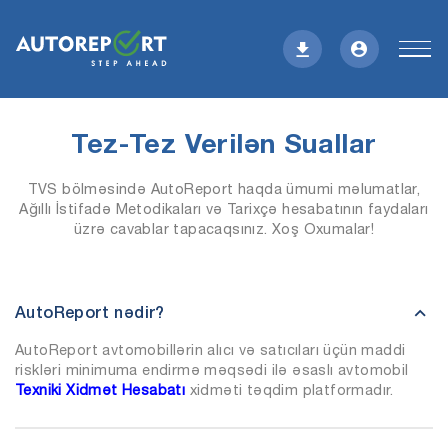
Tez-Tez Verilən Suallar
TVS bölməsində AutoReport haqda ümumi məlumatlar,
Ağıllı İstifadə Metodikaları və Tarixçə hesabatının faydaları
üzrə cavablar tapacaqsınız. Xoş Oxumalar!
AutoReport nədir?
AutoReport avtomobillərin alıcı və satıcıları üçün maddi
riskləri minimuma endirmə məqsədi ilə əsaslı avtomobil
Texniki Xidmət Hesabatı
xidməti təqdim platformadır.