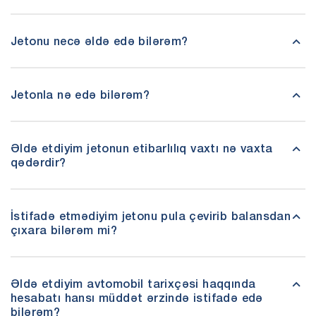
Jetonu necə əldə edə bilərəm?
Jetonla nə edə bilərəm?
Əldə etdiyim jetonun etibarlılıq vaxtı nə vaxta
qədərdir?
İstifadə etmədiyim jetonu pula çevirib balansdan
çıxara bilərəm mi?
Əldə etdiyim avtomobil tarixçəsi haqqında
hesabatı hansı müddət ərzində istifadə edə
bilərəm?