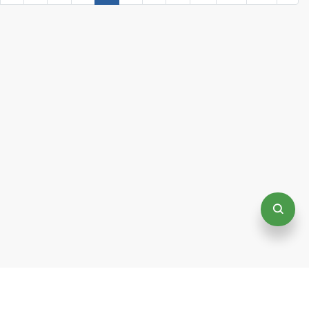
+994513177260
support@autoreport.az