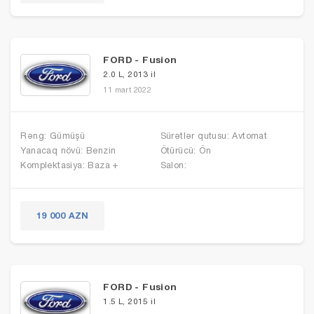
FORD - Fusion
2.0 L, 2013 il
11 mart 2022
Rəng: Gümüşü
Sürətlər qutusu: Avtomat
Yanacaq növü: Benzin
Ötürücü: Ön
Komplektasiya: Baza +
Salon:
19 000 AZN
FORD - Fusion
1.5 L, 2015 il