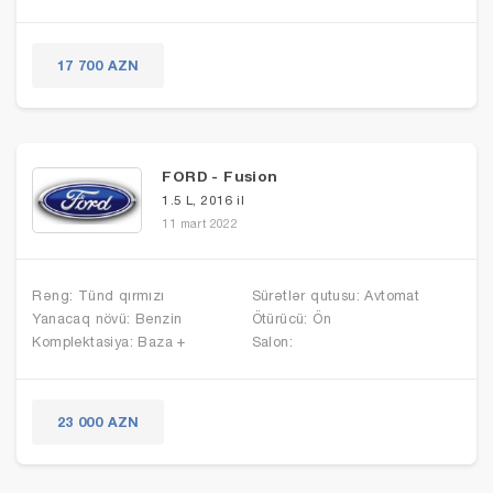
17 700 AZN
FORD - Fusion
1.5 L, 2016 il
11 mart 2022
Rəng: Tünd qırmızı
Sürətlər qutusu: Avtomat
Yanacaq növü: Benzin
Ötürücü: Ön
Komplektasiya: Baza +
Salon:
23 000 AZN