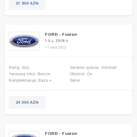
21 900 AZN
FORD - Fusion
1.5 L, 2018 il
11 mart 2022
Rəng: Göy
Sürətlər qutusu: Avtomat
Yanacaq növü: Benzin
Ötürücü: Ön
Komplektasiya: Baza +
Salon:
24 500 AZN
FORD - Fusion