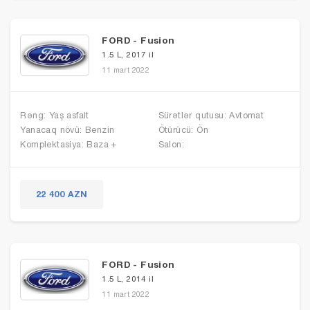
FORD - Fusion
1.5 L, 2017 il
11 mart 2022
Rəng: Yaş asfalt
Sürətlər qutusu: Avtomat
Yanacaq növü: Benzin
Ötürücü: Ön
Komplektasiya: Baza +
Salon:
22 400 AZN
FORD - Fusion
1.5 L, 2014 il
11 mart 2022