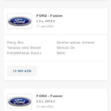
FORD - Fusion
1.5 L, 2013 il
11 mart 2022
Rəng: Boz
Sürətlər qutusu: Avtomat
Yanacaq növü: Benzin
Ötürücü: Ön
Komplektasiya: Baza +
Salon:
13 900 AZN
FORD - Fusion
2.0 L, 2013 il
11 mart 2022