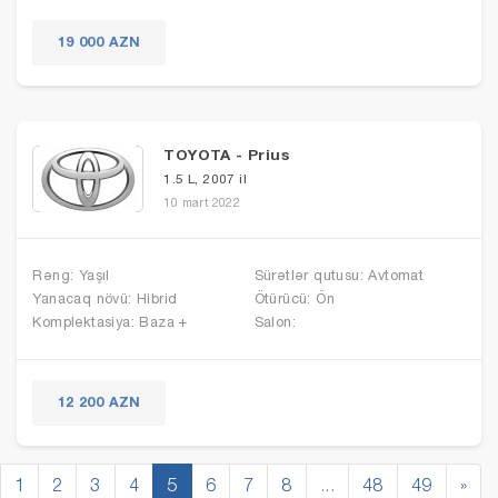
19 000 AZN
TOYOTA - Prius
1.5 L, 2007 il
10 mart 2022
Rəng: Yaşıl
Sürətlər qutusu: Avtomat
Yanacaq növü: Hibrid
Ötürücü: Ön
Komplektasiya: Baza +
Salon:
12 200 AZN
1
2
3
4
5
6
7
8
...
48
49
»