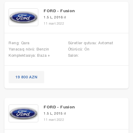
FORD - Fusion
1.5 L, 2016 il
11 mart 2022
Rəng: Qara
Sürətlər qutusu: Avtomat
Yanacaq növü: Benzin
Ötürücü: Ön
Komplektasiya: Baza +
Salon:
19 800 AZN
FORD - Fusion
1.5 L, 2015 il
11 mart 2022