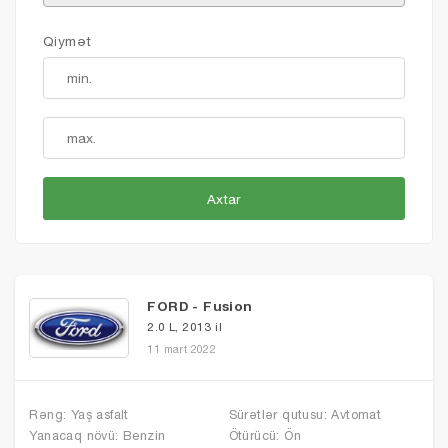
Qiymət
Axtar
FORD - Fusion
2.0 L, 2013 il
11 mart 2022
Rəng: Yaş asfalt
Sürətlər qutusu: Avtomat
Yanacaq növü: Benzin
Ötürücü: Ön